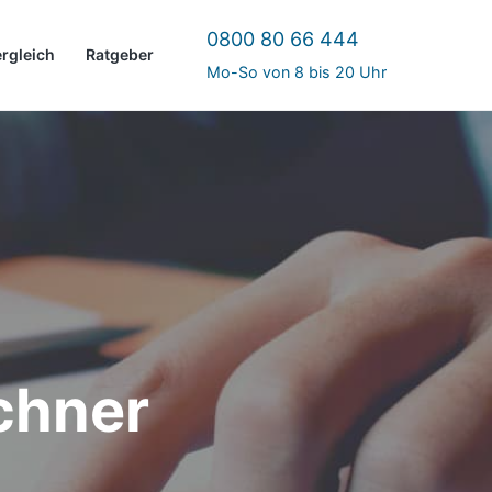
0800 80 66 444
ergleich
Ratgeber
Mo-So von 8 bis 20 Uhr
chner