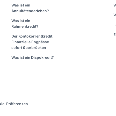
Was ist ein
W
Annuitätendarlehen?
W
Was ist ein
L
Rahmenkredit?
E
Der Kontokorrentkredit:
Finanzielle Engpässe
sofort überbrücken
Was ist ein Dispokredit?
ie-Präferenzen