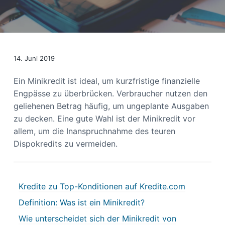
s
n
p
r
i
n
14. Juni 2019
g
Ein Minikredit ist ideal, um kurzfristige finanzielle
e
Engpässe zu überbrücken. Verbraucher nutzen den
n
geliehenen Betrag häufig, um ungeplante Ausgaben
zu decken. Eine gute Wahl ist der Minikredit vor
allem, um die Inanspruchnahme des teuren
Dispokredits zu vermeiden.
Kredite zu Top-Konditionen auf Kredite.com
Definition: Was ist ein Minikredit?
Wie unterscheidet sich der Minikredit von