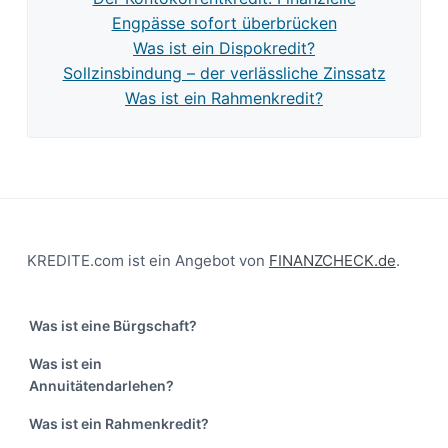
Engpässe sofort überbrücken
Was ist ein Dispokredit?
Sollzinsbindung – der verlässliche Zinssatz
Was ist ein Rahmenkredit?
Footer
KREDITE.com ist ein Angebot von
FINANZCHECK.de
.
Was ist eine Bürgschaft?
Was ist ein
Annuitätendarlehen?
Was ist ein Rahmenkredit?