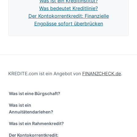
Was ist ein Kreditinstitut?
Was bedeutet Kreditlinie?
Der Kontokorrentkredit: Finanzielle
Engpässe sofort überbrücken
Footer
KREDITE.com ist ein Angebot von
FINANZCHECK.de
.
Was ist eine Bürgschaft?
Was ist ein
Annuitätendarlehen?
Was ist ein Rahmenkredit?
Der Kontokorrentkredit: