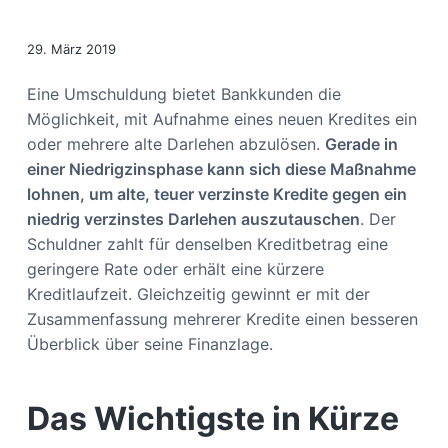
s
n
p
29. März 2019
r
i
Eine Umschuldung bietet Bankkunden die
n
Möglichkeit, mit Aufnahme eines neuen Kredites ein
g
oder mehrere alte Darlehen abzulösen.
Gerade in
e
einer Niedrigzinsphase kann sich diese Maßnahme
n
lohnen, um alte, teuer verzinste Kredite gegen ein
niedrig verzinstes Darlehen auszutauschen
. Der
Schuldner zahlt für denselben Kreditbetrag eine
geringere Rate oder erhält eine kürzere
Kreditlaufzeit. Gleichzeitig gewinnt er mit der
Zusammenfassung mehrerer Kredite einen besseren
Überblick über seine Finanzlage.
Das Wichtigste in Kürze