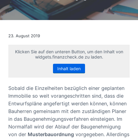
s
n
p
r
i
n
23. August 2019
g
e
Klicken Sie auf den unteren Button, um den Inhalt von
widgets.finanzcheck.de zu laden.
n
Inhalt laden
Sobald die Einzelheiten bezüglich einer geplanten
Immobilie so weit vorangeschritten sind, dass die
Entwurfspläne angefertigt werden können, können
Bauherren gemeinsam mit dem zuständigen Planer
in das Baugenehmigungsverfahren einsteigen. Im
Normalfall wird der Ablauf der Baugenehmigung
von der
Musterbauordnung
vorgegeben. Allerdings