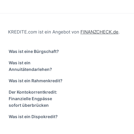
Footer
KREDITE.com ist ein Angebot von
FINANZCHECK.de
.
Was ist eine Bürgschaft?
Was ist ein
Annuitätendarlehen?
Was ist ein Rahmenkredit?
Der Kontokorrentkredit:
Finanzielle Engpässe
sofort überbrücken
Was ist ein Dispokredit?