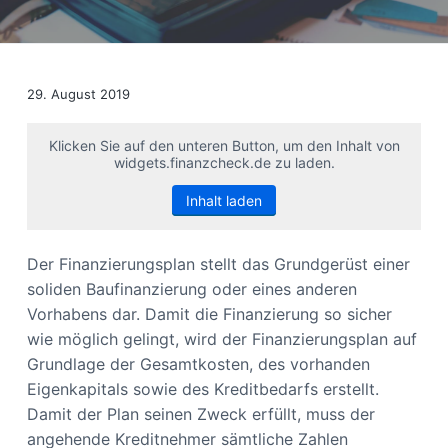
s
n
p
r
i
29. August 2019
n
g
Klicken Sie auf den unteren Button, um den Inhalt von
widgets.finanzcheck.de zu laden.
e
n
Inhalt laden
Der Finanzierungsplan stellt das Grundgerüst einer
soliden Baufinanzierung oder eines anderen
Vorhabens dar. Damit die Finanzierung so sicher
wie möglich gelingt, wird der Finanzierungsplan auf
Grundlage der Gesamtkosten, des vorhanden
Eigenkapitals sowie des Kreditbedarfs erstellt.
Damit der Plan seinen Zweck erfüllt, muss der
angehende Kreditnehmer sämtliche Zahlen