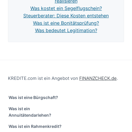
realisieren
Was kostet ein Segelflugschein?
Steuerberater: Diese Kosten entstehen
Was ist eine Bonitätsprüfung?
Was bedeutet Legitimation?
Footer
KREDITE.com ist ein Angebot von
FINANZCHECK.de
.
Was ist eine Bürgschaft?
Was ist ein
Annuitätendarlehen?
Was ist ein Rahmenkredit?