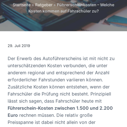
s
n
Startseite
»
Ratgeber
»
Führerscheinkosten – Welche
p
Kosten kommen auf Fahrschüler zu?
r
i
n
g
29. Juli 2019
e
n
Der Erwerb des Autoführerscheins ist mit nicht zu
unterschätzenden Kosten verbunden, die unter
anderem regional und entsprechend der Anzahl
erforderlicher Fahrstunden variieren können.
Zusätzliche Kosten können entstehen, wenn der
Fahrschüler die Prüfung nicht besteht. Prinzipiell
lässt sich sagen, dass Fahrschüler heute mit
Führerschein-Kosten zwischen 1.500 und 2.200
Euro
rechnen müssen. Die relativ große
Preisspanne ist dabei nicht allein von der