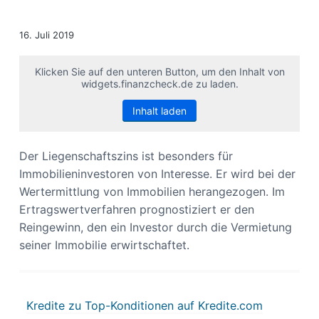
s
n
p
16. Juli 2019
r
i
Klicken Sie auf den unteren Button, um den Inhalt von
n
widgets.finanzcheck.de zu laden.
g
Inhalt laden
e
n
Der Liegenschaftszins ist besonders für
Immobilieninvestoren von Interesse. Er wird bei der
Wertermittlung von Immobilien herangezogen. Im
Ertragswertverfahren prognostiziert er den
Reingewinn, den ein Investor durch die Vermietung
seiner Immobilie erwirtschaftet.
Kredite zu Top-Konditionen auf Kredite.com