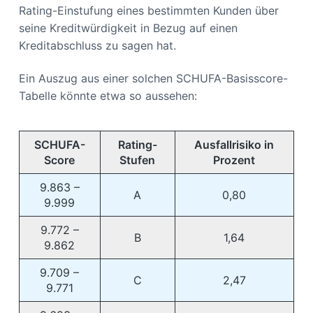
Rating-Einstufung eines bestimmten Kunden über
seine Kreditwürdigkeit in Bezug auf einen
Kreditabschluss zu sagen hat.
Ein Auszug aus einer solchen SCHUFA-Basisscore-
Tabelle könnte etwa so aussehen:
SCHUFA-
Rating-
Ausfallrisiko in
Score
Stufen
Prozent
9.863 –
A
0,80
9.999
9.772 –
B
1,64
9.862
9.709 –
C
2,47
9.771