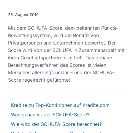
s
n
p
26. August 2019
r
i
Mit dem SCHUFA-Score, dem bekannten Punkte-
n
Bewertungssystem, wird die Bonität von
g
Privatpersonen und Unternehmen bewertet. Der
e
Score wird von der SCHUFA in Zusammenarbeit mit
n
ihren Geschäftspartnern ermittelt. Das genaue
Berechnungsverfahren des Scores ist vielen
Menschen allerdings unklar – und der SCHUFA-
Score regelrecht gefürchtet.
Kredite zu Top-Konditionen auf Kredite.com
Was genau ist der SCHUFA-Score?
Wie wird der SCHUFA-Score berechnet?