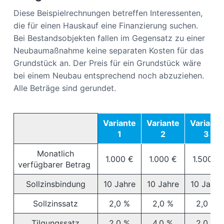
Diese Beispielrechnungen betreffen Interessenten,
die für einen Hauskauf eine Finanzierung suchen.
Bei Bestandsobjekten fallen im Gegensatz zu einer
Neubaumaßnahme keine separaten Kosten für das
Grundstück an. Der Preis für ein Grundstück wäre
bei einem Neubau entsprechend noch abzuziehen.
Alle Beträge sind gerundet.
Variante
Variante
Variante
1
2
3
Monatlich
1.000 €
1.000 €
1.500 €
verfügbarer Betrag
Sollzinsbindung
10 Jahre
10 Jahre
10 Jahre
Sollzinssatz
2,0 %
2,0 %
2,0 %
Tilgungssatz
2,0 %
4,0 %
2,0 %