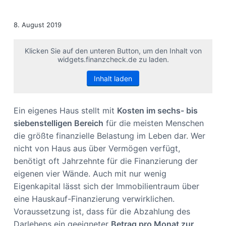
s
n
p
8. August 2019
r
i
Klicken Sie auf den unteren Button, um den Inhalt von
n
widgets.finanzcheck.de zu laden.
g
Inhalt laden
e
n
Ein eigenes Haus stellt mit
Kosten im sechs- bis
siebenstelligen Bereich
für die meisten Menschen
die größte finanzielle Belastung im Leben dar. Wer
nicht von Haus aus über Vermögen verfügt,
benötigt oft Jahrzehnte für die Finanzierung der
eigenen vier Wände. Auch mit nur wenig
Eigenkapital lässt sich der Immobilientraum über
eine Hauskauf-Finanzierung verwirklichen.
Voraussetzung ist, dass für die Abzahlung des
Darlehens ein geeigneter
Betrag pro Monat zur