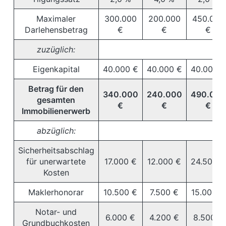
Maximaler
300.000
200.000
450.000
Darlehensbetrag
€
€
€
zuzüglich:
Eigenkapital
40.000 €
40.000 €
40.000 €
Betrag für den
340.000
240.000
490.000
gesamten
€
€
€
Immobilienerwerb
abzüglich:
Sicherheitsabschlag
für unerwartete
17.000 €
12.000 €
24.500 €
Kosten
Maklerhonorar
10.500 €
7.500 €
15.000 €
Notar- und
6.000 €
4.200 €
8.500 €
Grundbuchkosten